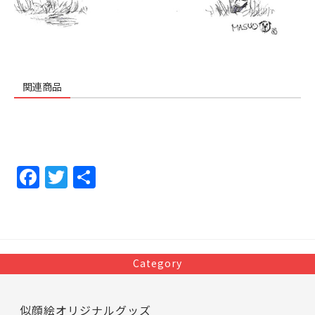
関連商品
F
T
共
a
w
有
c
itt
e
er
b
Category
o
o
似顔絵オリジナルグッズ