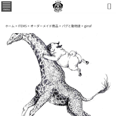

menu
ホーム
>
ITEMS
>
オーダーメイド商品
>
パグと動物達
>
girraf