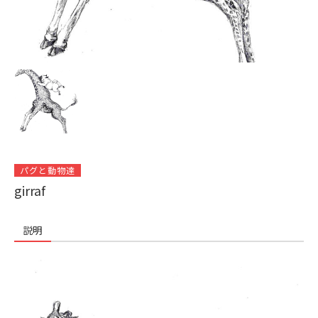
パグと動物達
girraf
説明