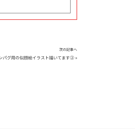
次の記事へ
ンパグ用の似顔絵イラスト描いてます②
»