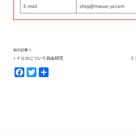
E-mail
shop@masuo-ya.com
前の記事へ
«
イルカについて自由研究
ミ
F
T
共
a
w
有
c
itt
e
er
b
o
o