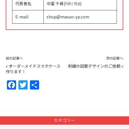
代表者名
中富 千尋(ﾅｶﾄﾐ ﾁﾋﾛ)
E-mail
shop@masuo-ya.com
前の記事へ
次の記事へ
«
オーダーメイドスマホケース
刺繍の図案デザインのご依頼
»
作ります！
F
T
共
a
w
有
c
itt
e
er
b
カテゴリー